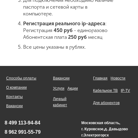
Для подключения необходимо наличие
паспорта и сетевой карты в
компьютере.
Регистрация реального ip-адреса
:
Регистрация
450 руб
- единоразово
Абонентская плата
250 руб
месяц
Все цены указаны в рублях.
Способы оплаты
Вакансии
Главная
Новости
О компании
Услуги
Акции
Кабельное ТВ
IP-TV
Контакты
Личный
Для абонентов
кабинет
Вакансии
8 499 113-94-84
Московская область,
г. Куровское,д. Давыдово
8 962 991-55-79
г.Электрогорск